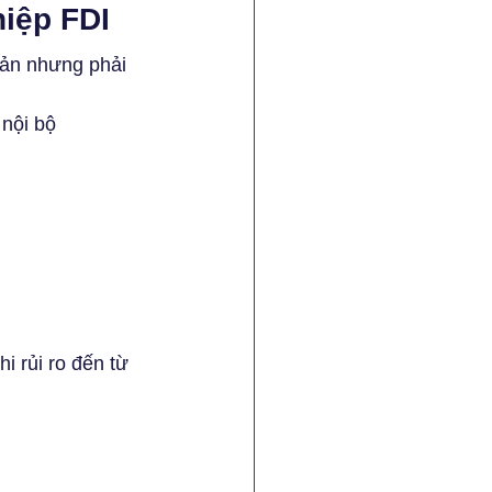
hiệp FDI
bản nhưng phải 
 nội bộ
i rủi ro đến từ 