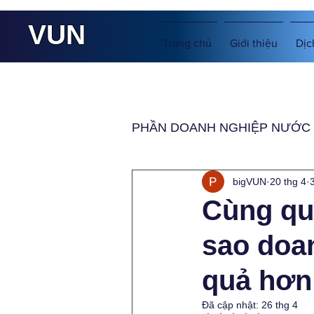
VUN
Trang chủ
Giới thiệu
Dịc
PHẦN DOANH NGHIỆP NƯỚC
bigVUN
20 thg 4
Cùng qu
sao doan
quả hơn
Đã cập nhật:
26 thg 4