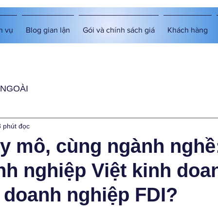
h vụ
Blog gian lận
Gói và chính sách giá
Khách hàng
 NGOÀI
3 phút đọc
y mô, cùng ngành nghề:
h nghiệp Việt kinh doa
 doanh nghiệp FDI?