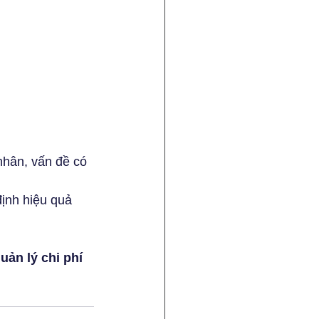
hân, vấn đề có 
định hiệu quả 
ản lý chi phí 