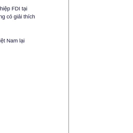
iệp FDI tại 
g có giải thích 