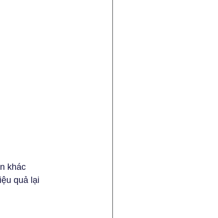
ận khác
ệu quả lại 